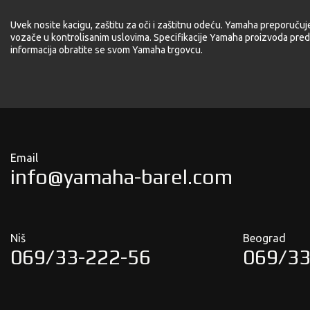
Uvek nosite kacigu, zaštitu za oči i zaštitnu odeću. Yamaha preporučuj
vozače u kontrolisanim uslovima. Specifikacije Yamaha proizvoda pred
informacija obratite se svom Yamaha trgovcu.
Email
info@yamaha-barel.com
Niš
Beograd
069/33-222-56
069/33