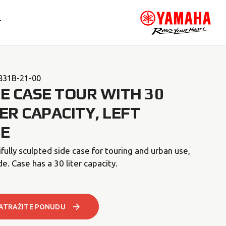
T
831B-21-00
DE CASE TOUR WITH 30
TER CAPACITY, LEFT
DE
fully sculpted side case for touring and urban use,
ide. Case has a 30 liter capacity.
ATRAŽITE PONUDU