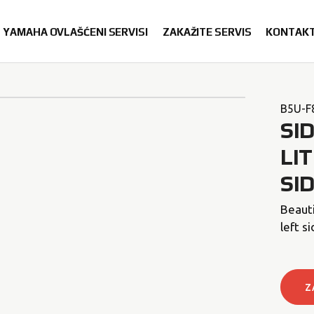
YAMAHA OVLAŠĆENI SERVISI
ZAKAŽITE SERVIS
KONTAK
B5U-F
SI
LI
SI
Beauti
left s
Z