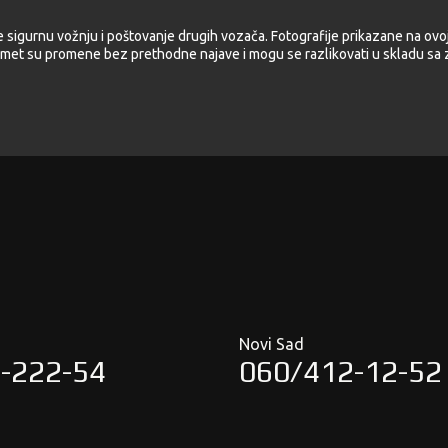
e sigurnu vožnju i poštovanje drugih vozača. Fotografije prikazane na ovoj
met su promene bez prethodne najave i mogu se razlikovati u skladu sa z
Novi Sad
-222-54
060/412-12-52