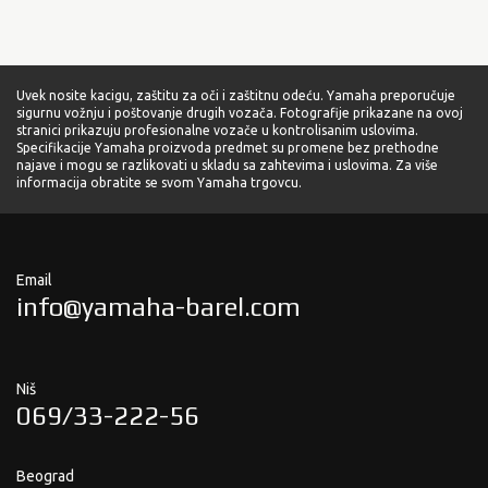
Uvek nosite kacigu, zaštitu za oči i zaštitnu odeću. Yamaha preporučuje
sigurnu vožnju i poštovanje drugih vozača. Fotografije prikazane na ovoj
stranici prikazuju profesionalne vozače u kontrolisanim uslovima.
Specifikacije Yamaha proizvoda predmet su promene bez prethodne
najave i mogu se razlikovati u skladu sa zahtevima i uslovima. Za više
informacija obratite se svom Yamaha trgovcu.
Email
info@yamaha-barel.com
Niš
069/33-222-56
Beograd