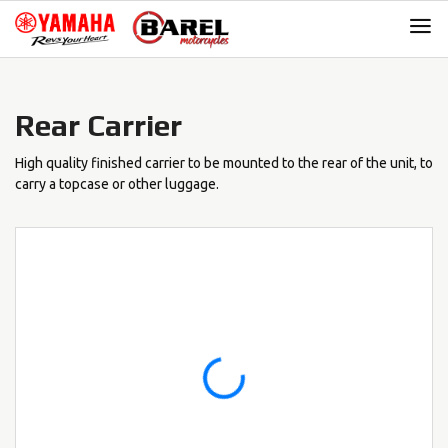
Skip
Skip
to
to
navigation
content
Rear Carrier
High quality finished carrier to be mounted to the rear of the unit, to
carry a topcase or other luggage.