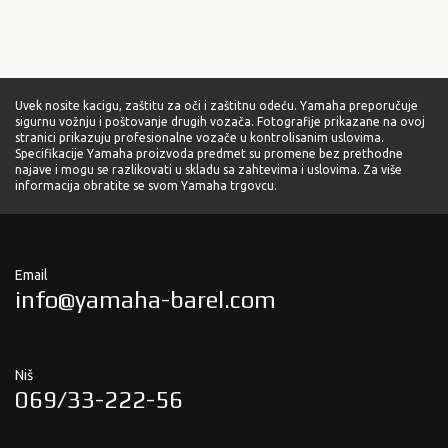
Uvek nosite kacigu, zaštitu za oči i zaštitnu odeću. Yamaha preporučuje
sigurnu vožnju i poštovanje drugih vozača. Fotografije prikazane na ovoj
stranici prikazuju profesionalne vozače u kontrolisanim uslovima.
Specifikacije Yamaha proizvoda predmet su promene bez prethodne
najave i mogu se razlikovati u skladu sa zahtevima i uslovima. Za više
informacija obratite se svom Yamaha trgovcu.
Email
info@yamaha-barel.com
Niš
069/33-222-56