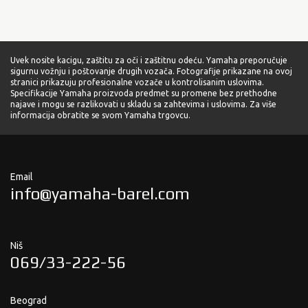
Uvek nosite kacigu, zaštitu za oči i zaštitnu odeću. Yamaha preporučuje
sigurnu vožnju i poštovanje drugih vozača. Fotografije prikazane na ovoj
stranici prikazuju profesionalne vozače u kontrolisanim uslovima.
Specifikacije Yamaha proizvoda predmet su promene bez prethodne
najave i mogu se razlikovati u skladu sa zahtevima i uslovima. Za više
informacija obratite se svom Yamaha trgovcu.
Email
info@yamaha-barel.com
Niš
069/33-222-56
Beograd