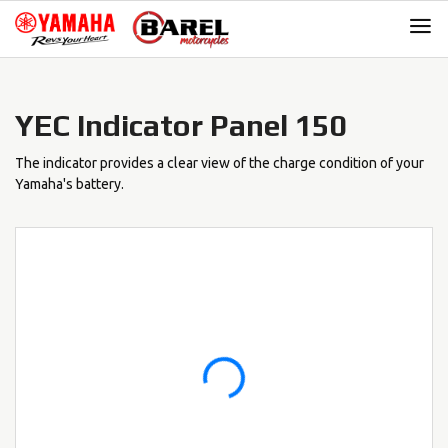
Skip
Skip
to
to
navigation
content
YEC Indicator Panel 150
The indicator provides a clear view of the charge condition of your
Yamaha's battery.