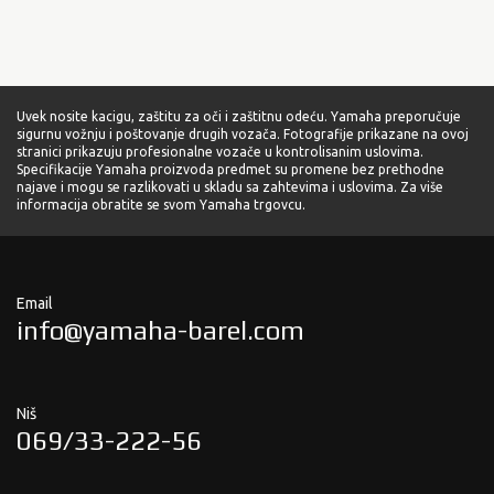
Uvek nosite kacigu, zaštitu za oči i zaštitnu odeću. Yamaha preporučuje
sigurnu vožnju i poštovanje drugih vozača. Fotografije prikazane na ovoj
stranici prikazuju profesionalne vozače u kontrolisanim uslovima.
Specifikacije Yamaha proizvoda predmet su promene bez prethodne
najave i mogu se razlikovati u skladu sa zahtevima i uslovima. Za više
informacija obratite se svom Yamaha trgovcu.
Email
info@yamaha-barel.com
Niš
069/33-222-56