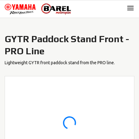
Skip
Skip
to
to
navigation
content
GYTR Paddock Stand Front -
PRO Line
Lightweight GYTR front paddock stand from the PRO line.