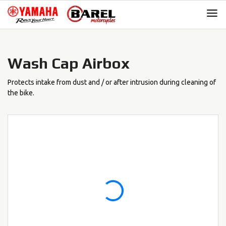
Skip
Skip
to
to
navigation
content
Wash Cap Airbox
Protects intake from dust and / or after intrusion during cleaning of
the bike.