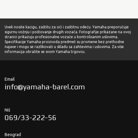
Uvek nosite kacigu, zaštitu za oči i zaštitnu odeću. Yamaha preporučuje
sigurnu vožnju i poštovanje drugih vozača. Fotografije prikazane na ovoj
stranici prikazuju profesionalne vozače u kontrolisanim uslovima.
Specifikacije Yamaha proizvoda predmet su promene bez prethodne
najave i mogu se razlikovati u skladu sa zahtevima i uslovima. Za više
informacija obratite se svom Yamaha trgovcu.
Email
info@yamaha-barel.com
Niš
069/33-222-56
Beograd