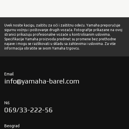
Uvek nosite kacigu, zaštitu za oči i zaštitnu odeću. Yamaha preporučuje
sigurnu vožnju i poštovanje drugih vozača. Fotografije prikazane na ovoj
stranici prikazuju profesionalne vozače u kontrolisanim uslovima.
Specifikacije Yamaha proizvoda predmet su promene bez prethodne
najave i mogu se razlikovati u skladu sa zahtevima i uslovima. Za više
informacija obratite se svom Yamaha trgovcu.
Email
info@yamaha-barel.com
Niš
069/33-222-56
Beograd