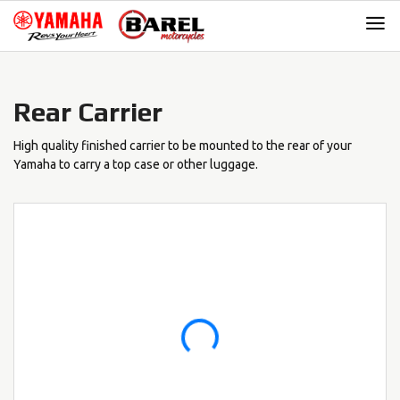
Skip
Skip
to
to
navigation
content
Rear Carrier
High quality finished carrier to be mounted to the rear of your
Yamaha to carry a top case or other luggage.