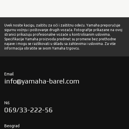
Uvek nosite kacigu, zaštitu za oči i zaštitnu odeću. Yamaha preporučuje
sigurnu vožnju i poštovanje drugih vozača. Fotografije prikazane na ovoj
stranici prikazuju profesionalne vozače u kontrolisanim uslovima.
Specifikacije Yamaha proizvoda predmet su promene bez prethodne
najave i mogu se razlikovati u skladu sa zahtevima i uslovima. Za više
informacija obratite se svom Yamaha trgovcu.
Email
info@yamaha-barel.com
Niš
069/33-222-56
Beograd