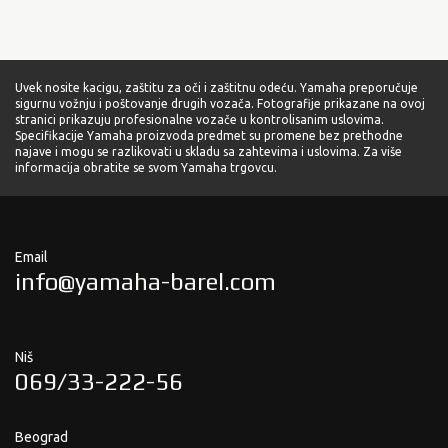
Uvek nosite kacigu, zaštitu za oči i zaštitnu odeću. Yamaha preporučuje
sigurnu vožnju i poštovanje drugih vozača. Fotografije prikazane na ovoj
stranici prikazuju profesionalne vozače u kontrolisanim uslovima.
Specifikacije Yamaha proizvoda predmet su promene bez prethodne
najave i mogu se razlikovati u skladu sa zahtevima i uslovima. Za više
informacija obratite se svom Yamaha trgovcu.
Email
info@yamaha-barel.com
Niš
069/33-222-56
Beograd