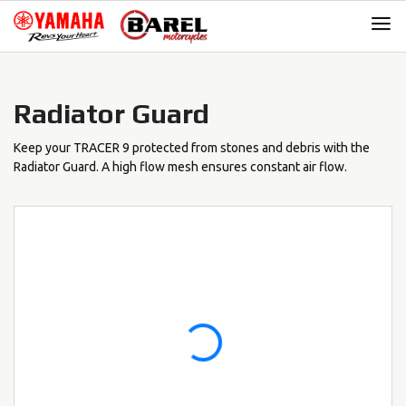
Skip
Skip
to
to
navigation
content
Radiator Guard
Keep your TRACER 9 protected from stones and debris with the
Radiator Guard. A high flow mesh ensures constant air flow.