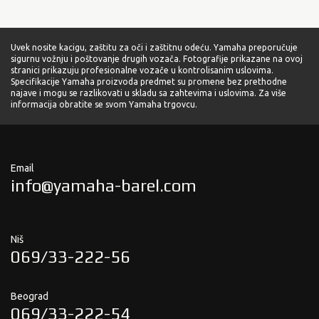
Uvek nosite kacigu, zaštitu za oči i zaštitnu odeću. Yamaha preporučuje
sigurnu vožnju i poštovanje drugih vozača. Fotografije prikazane na ovoj
stranici prikazuju profesionalne vozače u kontrolisanim uslovima.
Specifikacije Yamaha proizvoda predmet su promene bez prethodne
najave i mogu se razlikovati u skladu sa zahtevima i uslovima. Za više
informacija obratite se svom Yamaha trgovcu.
Email
info@yamaha-barel.com
Niš
069/33-222-56
Beograd
069/33-222-54