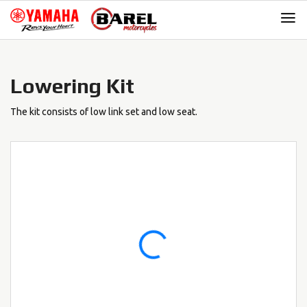
Skip
Skip
to
to
navigation
content
Lowering Kit
The kit consists of low link set and low seat.