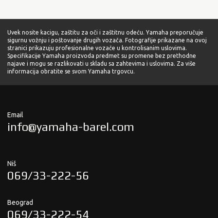
Uvek nosite kacigu, zaštitu za oči i zaštitnu odeću. Yamaha preporučuje
sigurnu vožnju i poštovanje drugih vozača. Fotografije prikazane na ovoj
stranici prikazuju profesionalne vozače u kontrolisanim uslovima.
Specifikacije Yamaha proizvoda predmet su promene bez prethodne
najave i mogu se razlikovati u skladu sa zahtevima i uslovima. Za više
informacija obratite se svom Yamaha trgovcu.
Email
info@yamaha-barel.com
Niš
069/33-222-56
Beograd
069/33-222-54