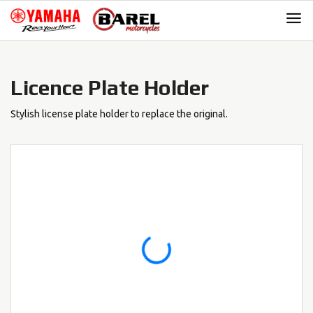
Skip
Skip
to
to
navigation
content
Licence Plate Holder
Stylish license plate holder to replace the original.