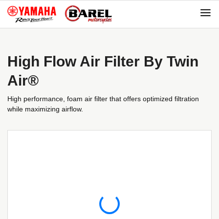
Skip
Skip
to
to
navigation
content
High Flow Air Filter By Twin
Air®
High performance, foam air filter that offers optimized filtration
while maximizing airflow.