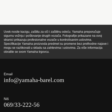
Uvek nosite kacigu, zaštitu za oči i zaštitnu odeću. Yamaha preporučuje
sigurnu vožnju i poštovanje drugih vozača. Fotografije prikazane na ovoj
stranici prikazuju profesionalne vozače u kontrolisanim uslovima.
Specifikacije Yamaha proizvoda predmet su promene bez prethodne najave i
mogu se razlikovati u skladu sa zahtevima i uslovima. Za više informacija
obratite se svom Yamaha trgovcu.
Email
info@yamaha-barel.com
Niš
069/33-222-56