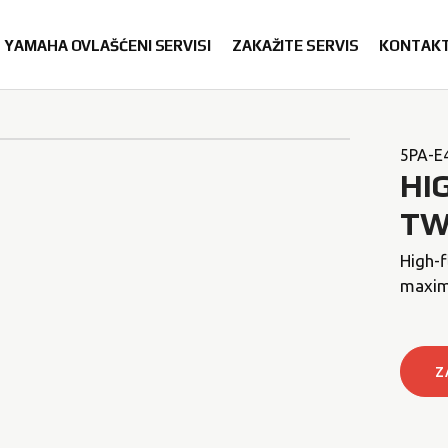
YAMAHA OVLAŠĆENI SERVISI
ZAKAŽITE SERVIS
KONTAK
5PA-E
HI
TW
High-f
maximi
Z