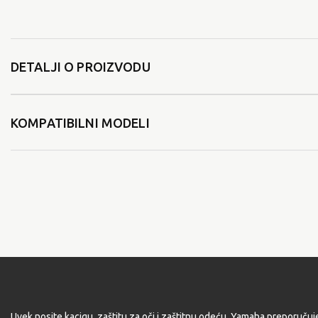
DETALJI O PROIZVODU
KOMPATIBILNI MODELI
Uvek nosite kacigu, zaštitu za oči i zaštitnu odeću. Yamaha preporučuj