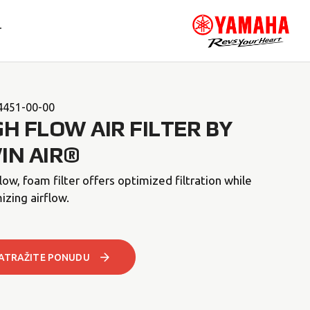
T
4451-00-00
GH FLOW AIR FILTER BY
IN AIR®
low, foam filter offers optimized filtration while
zing airflow.
ATRAŽITE PONUDU