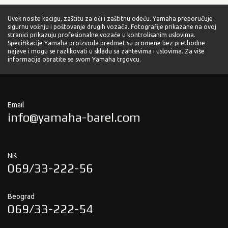
Uvek nosite kacigu, zaštitu za oči i zaštitnu odeću. Yamaha preporučuje
sigurnu vožnju i poštovanje drugih vozača. Fotografije prikazane na ovoj
stranici prikazuju profesionalne vozače u kontrolisanim uslovima.
Specifikacije Yamaha proizvoda predmet su promene bez prethodne
najave i mogu se razlikovati u skladu sa zahtevima i uslovima. Za više
informacija obratite se svom Yamaha trgovcu.
Email
info@yamaha-barel.com
Niš
069/33-222-56
Beograd
069/33-222-54