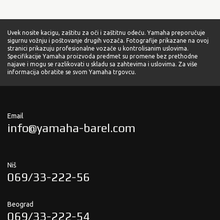
Uvek nosite kacigu, zaštitu za oči i zaštitnu odeću. Yamaha preporučuje
sigurnu vožnju i poštovanje drugih vozača. Fotografije prikazane na ovoj
stranici prikazuju profesionalne vozače u kontrolisanim uslovima.
Specifikacije Yamaha proizvoda predmet su promene bez prethodne
najave i mogu se razlikovati u skladu sa zahtevima i uslovima. Za više
informacija obratite se svom Yamaha trgovcu.
Email
info@yamaha-barel.com
Niš
069/33-222-56
Beograd
069/33-222-54