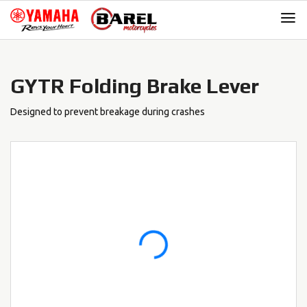
Skip
Skip
to
to
navigation
content
GYTR Folding Brake Lever
Designed to prevent breakage during crashes