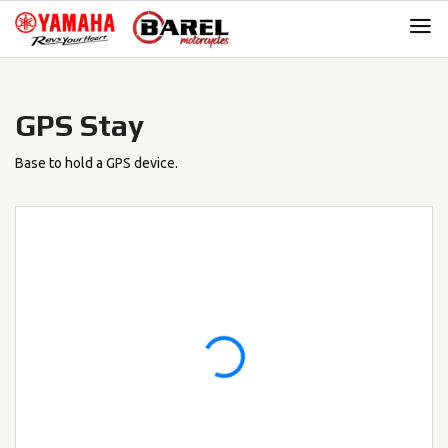
Skip
Skip
to
to
navigation
content
GPS Stay
Base to hold a GPS device.