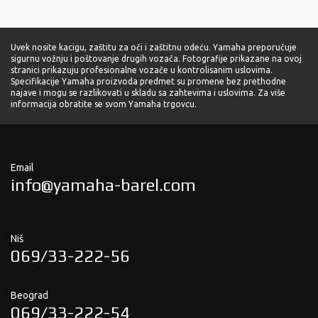
Uvek nosite kacigu, zaštitu za oči i zaštitnu odeću. Yamaha preporučuje
sigurnu vožnju i poštovanje drugih vozača. Fotografije prikazane na ovoj
stranici prikazuju profesionalne vozače u kontrolisanim uslovima.
Specifikacije Yamaha proizvoda predmet su promene bez prethodne
najave i mogu se razlikovati u skladu sa zahtevima i uslovima. Za više
informacija obratite se svom Yamaha trgovcu.
Email
info@yamaha-barel.com
Niš
069/33-222-56
Beograd
069/33-222-54