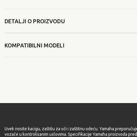
DETALJI O PROIZVODU
KOMPATIBILNI MODELI
Uvek nosite kacigu, zaštitu za oči i zaštitnu odeću. Yamaha preporučuj
vozače u kontrolisanim uslovima. Specifikacije Yamaha proizvoda pred