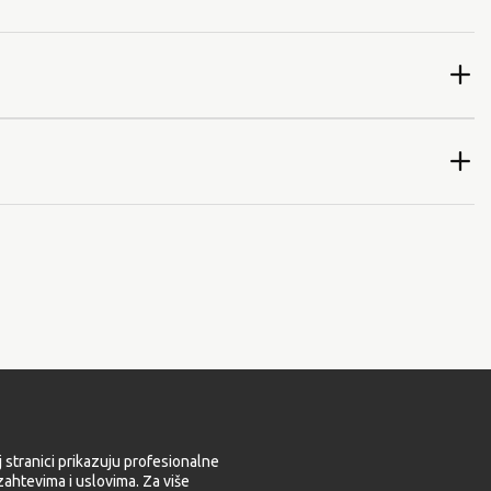
 stranici prikazuju profesionalne
ahtevima i uslovima. Za više