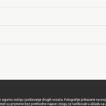
e sigurnu vožnju i poštovanje drugih vozača. Fotografije prikazane na ovoj
met su promene bez prethodne najave i mogu se razlikovati u skladu sa z