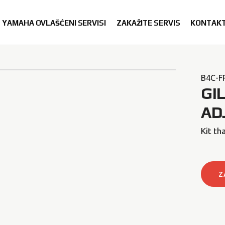
YAMAHA OVLAŠĆENI SERVISI
ZAKAŽITE SERVIS
KONTAK
B4C-F
GI
AD
Kit th
Z