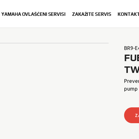
YAMAHA OVLAŠĆENI SERVISI
ZAKAŽITE SERVIS
KONTAK
BR9-E
FU
TW
Preve
pump a
Z