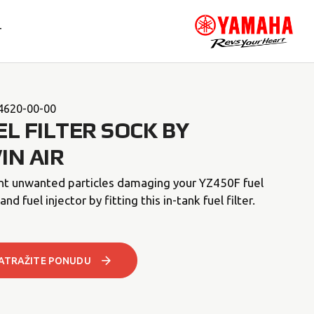
T
4620-00-00
EL FILTER SOCK BY
IN AIR
nt unwanted particles damaging your YZ450F fuel
nd fuel injector by fitting this in-tank fuel filter.
ATRAŽITE PONUDU