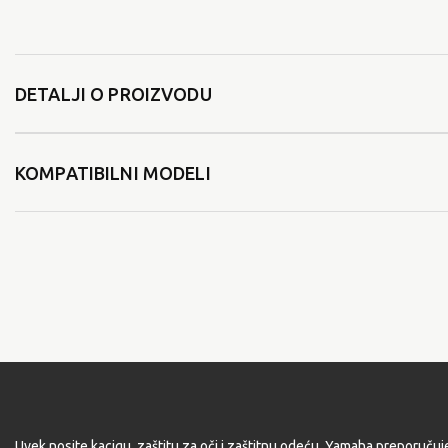
DETALJI O PROIZVODU
KOMPATIBILNI MODELI
Uvek nosite kacigu, zaštitu za oči i zaštitnu odeću. Yamaha preporučuj