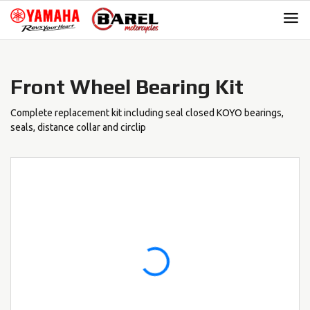
Skip
Skip
to
to
navigation
content
Front Wheel Bearing Kit
Complete replacement kit including seal closed KOYO bearings,
seals, distance collar and circlip