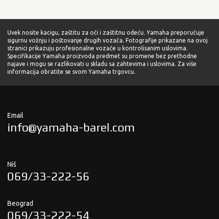
Uvek nosite kacigu, zaštitu za oči i zaštitnu odeću. Yamaha preporučuje
sigurnu vožnju i poštovanje drugih vozača. Fotografije prikazane na ovoj
stranici prikazuju profesionalne vozače u kontrolisanim uslovima.
Specifikacije Yamaha proizvoda predmet su promene bez prethodne
najave i mogu se razlikovati u skladu sa zahtevima i uslovima. Za više
informacija obratite se svom Yamaha trgovcu.
Email
info@yamaha-barel.com
Niš
069/33-222-56
Beograd
069/33-222-54