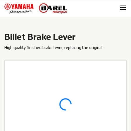
Skip
Skip
to
to
navigation
content
Billet Brake Lever
High quality finished brake lever, replacing the original.