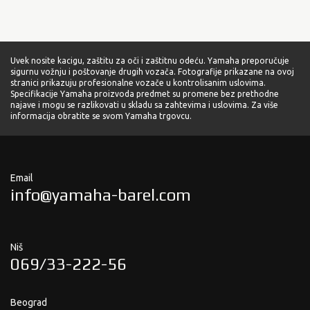
Uvek nosite kacigu, zaštitu za oči i zaštitnu odeću. Yamaha preporučuje
sigurnu vožnju i poštovanje drugih vozača. Fotografije prikazane na ovoj
stranici prikazuju profesionalne vozače u kontrolisanim uslovima.
Specifikacije Yamaha proizvoda predmet su promene bez prethodne
najave i mogu se razlikovati u skladu sa zahtevima i uslovima. Za više
informacija obratite se svom Yamaha trgovcu.
Email
info@yamaha-barel.com
Niš
069/33-222-56
Beograd