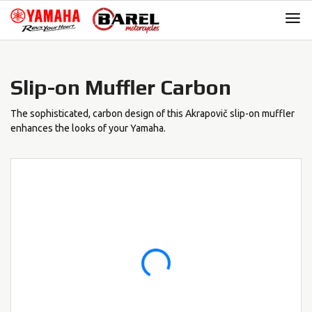
Skip
Skip
to
to
navigation
content
Slip-on Muffler Carbon
The sophisticated, carbon design of this Akrapovič slip-on muffler
enhances the looks of your Yamaha.