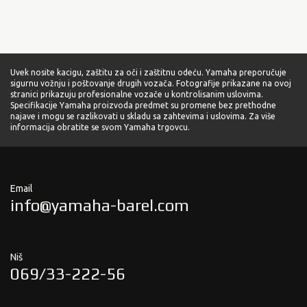
Uvek nosite kacigu, zaštitu za oči i zaštitnu odeću. Yamaha preporučuje
sigurnu vožnju i poštovanje drugih vozača. Fotografije prikazane na ovoj
stranici prikazuju profesionalne vozače u kontrolisanim uslovima.
Specifikacije Yamaha proizvoda predmet su promene bez prethodne
najave i mogu se razlikovati u skladu sa zahtevima i uslovima. Za više
informacija obratite se svom Yamaha trgovcu.
Email
info@yamaha-barel.com
Niš
069/33-222-56