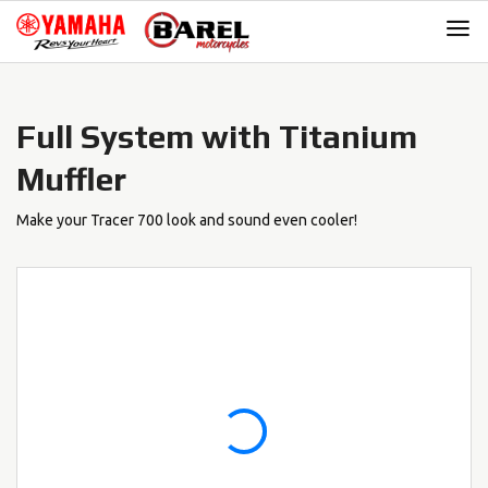
Skip
Skip
to
to
navigation
content
Full System with Titanium
Muffler
Make your Tracer 700 look and sound even cooler!