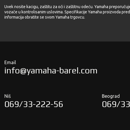
Uvek nosite kacigu, zaštitu za oči i zaštitnu odeću. Yamaha preporučuj
vozače u kontrolisanim uslovima. Specifikacije Yamaha proizvoda pred
informacija obratite se svom Yamaha trgovcu.
Email
info@yamaha-barel.com
Niš
Beograd
069/33-222-56
069/33