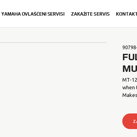
YAMAHA OVLAŠĆENI SERVISI
ZAKAŽITE SERVIS
KONTAK
90798
FU
MU
MT-125
when t
Makes
Z