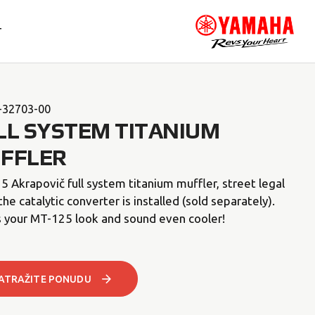
T
-32703-00
LL SYSTEM TITANIUM
FFLER
 Akrapovič full system titanium muffler, street legal
he catalytic converter is installed (sold separately).
 your MT-125 look and sound even cooler!
ATRAŽITE PONUDU