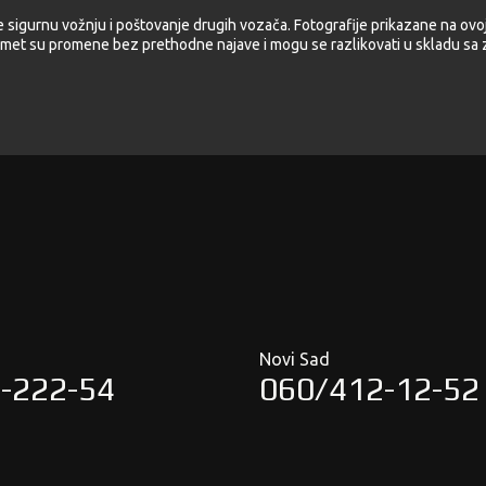
e sigurnu vožnju i poštovanje drugih vozača. Fotografije prikazane na ovoj
met su promene bez prethodne najave i mogu se razlikovati u skladu sa z
Novi Sad
-222-54
060/412-12-52