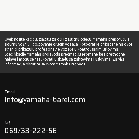
Uvek nosite kacigu, zaštitu za oči i zaštitnu odeću. Yamaha preporučuje
sigurnu vožnju i poštovanje drugih vozača. Fotografije prikazane na ovoj
stranici prikazuju profesionalne vozače u kontrolisanim uslovima.
Specifikacije Yamaha proizvoda predmet su promene bez prethodne
najave i mogu se razlikovati u skladu sa zahtevima i uslovima. Za više
informacija obratite se svom Yamaha trgovcu.
Email
info@yamaha-barel.com
Niš
069/33-222-56