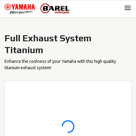
Skip
Skip
to
to
navigation
content
Full Exhaust System
Titanium
Enhance the coolness of your Yamaha with this high quality
titanium exhaust system!