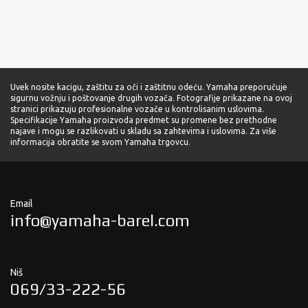
Uvek nosite kacigu, zaštitu za oči i zaštitnu odeću. Yamaha preporučuje
sigurnu vožnju i poštovanje drugih vozača. Fotografije prikazane na ovoj
stranici prikazuju profesionalne vozače u kontrolisanim uslovima.
Specifikacije Yamaha proizvoda predmet su promene bez prethodne
najave i mogu se razlikovati u skladu sa zahtevima i uslovima. Za više
informacija obratite se svom Yamaha trgovcu.
Email
info@yamaha-barel.com
Niš
069/33-222-56