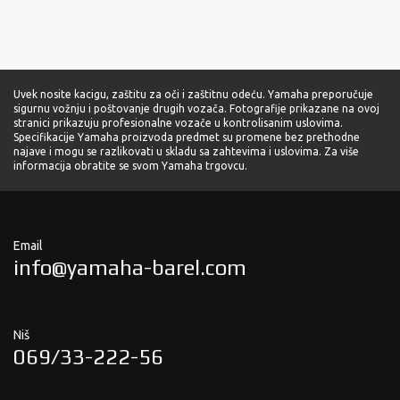
Uvek nosite kacigu, zaštitu za oči i zaštitnu odeću. Yamaha preporučuje
sigurnu vožnju i poštovanje drugih vozača. Fotografije prikazane na ovoj
stranici prikazuju profesionalne vozače u kontrolisanim uslovima.
Specifikacije Yamaha proizvoda predmet su promene bez prethodne
najave i mogu se razlikovati u skladu sa zahtevima i uslovima. Za više
informacija obratite se svom Yamaha trgovcu.
Email
info@yamaha-barel.com
Niš
069/33-222-56