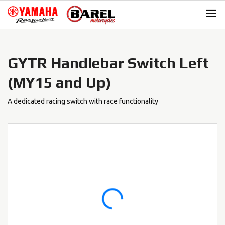
Skip
Skip
to
to
navigation
content
GYTR Handlebar Switch Left
(MY15 and Up)
A dedicated racing switch with race functionality