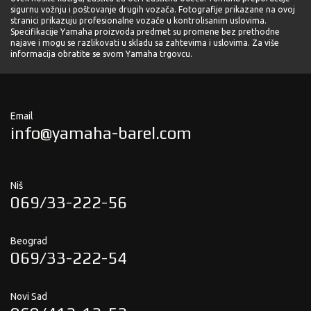
sigurnu vožnju i poštovanje drugih vozača. Fotografije prikazane na ovoj
stranici prikazuju profesionalne vozače u kontrolisanim uslovima.
Specifikacije Yamaha proizvoda predmet su promene bez prethodne
najave i mogu se razlikovati u skladu sa zahtevima i uslovima. Za više
informacija obratite se svom Yamaha trgovcu.
Email
info@yamaha-barel.com
Niš
069/33-222-56
Beograd
069/33-222-54
Novi Sad