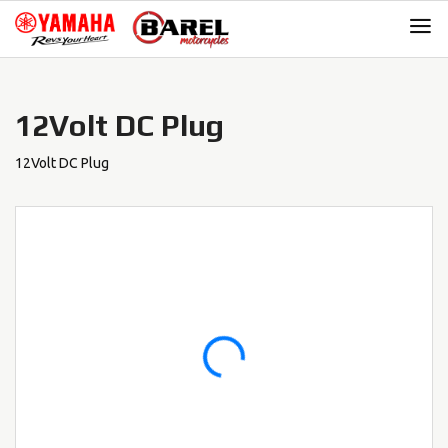
Skip
Skip
to
to
navigation
content
12Volt DC Plug
12Volt DC Plug