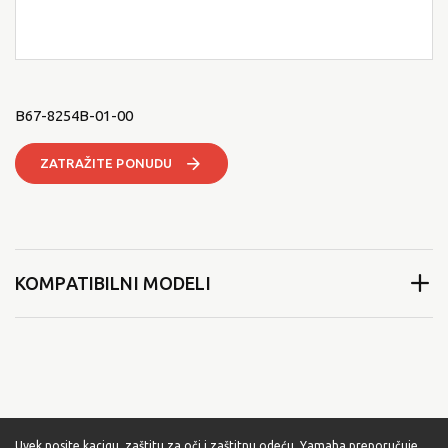
B67-8254B-01-00
ZATRAŽITE PONUDU
KOMPATIBILNI MODELI
Uvek nosite kacigu, zaštitu za oči i zaštitnu odeću. Yamaha preporučuje