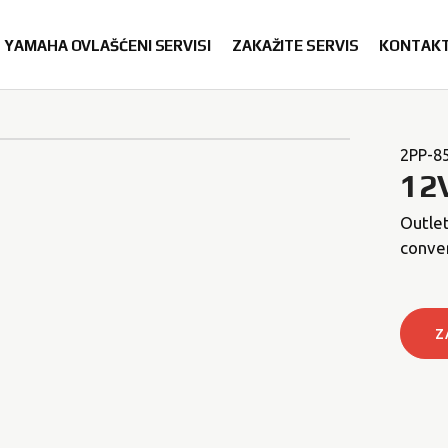
YAMAHA OVLAŠĆENI SERVISI
ZAKAŽITE SERVIS
KONTAK
2PP-8
12
Outlet
conve
Z