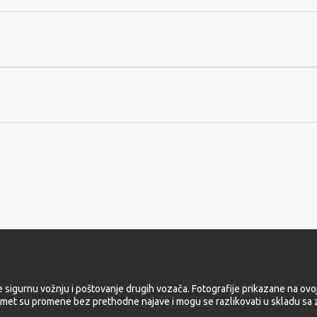
e sigurnu vožnju i poštovanje drugih vozača. Fotografije prikazane na ovoj
met su promene bez prethodne najave i mogu se razlikovati u skladu sa z