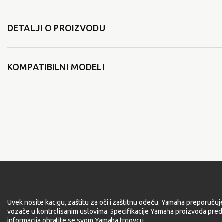
DETALJI O PROIZVODU
KOMPATIBILNI MODELI
Uvek nosite kacigu, zaštitu za oči i zaštitnu odeću. Yamaha preporučuj
vozače u kontrolisanim uslovima. Specifikacije Yamaha proizvoda pred
informacija obratite se svom Yamaha trgovcu.