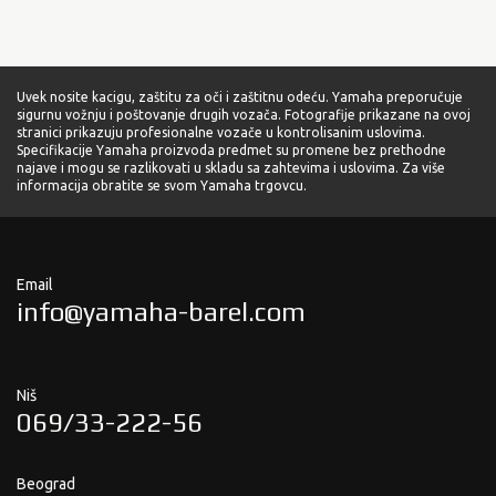
Uvek nosite kacigu, zaštitu za oči i zaštitnu odeću. Yamaha preporučuje
sigurnu vožnju i poštovanje drugih vozača. Fotografije prikazane na ovoj
stranici prikazuju profesionalne vozače u kontrolisanim uslovima.
Specifikacije Yamaha proizvoda predmet su promene bez prethodne
najave i mogu se razlikovati u skladu sa zahtevima i uslovima. Za više
informacija obratite se svom Yamaha trgovcu.
Email
info@yamaha-barel.com
Niš
069/33-222-56
Beograd