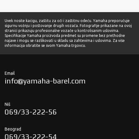
Uvek nosite kacigu, zaštitu za oči i zaštitnu odeću. Yamaha preporučuje
sigurnu vožnju i poštovanje drugih vozača. Fotografije prikazane na ovoj
stranici prikazuju profesionalne vozače u kontrolisanim uslovima.
Specifikacije Yamaha proizvoda predmet su promene bez prethodne
najave i mogu se razlikovati u skladu sa zahtevima i uslovima. Za više
informacija obratite se svom Yamaha trgovcu.
Email
info@yamaha-barel.com
Niš
069/33-222-56
Beograd
069/33-222-54