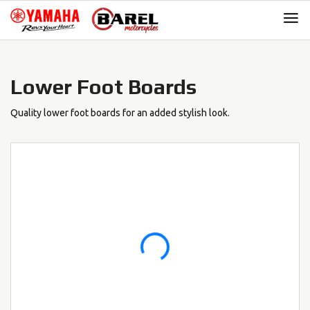
Skip
Skip
to
to
navigation
content
Lower Foot Boards
Quality lower foot boards for an added stylish look.