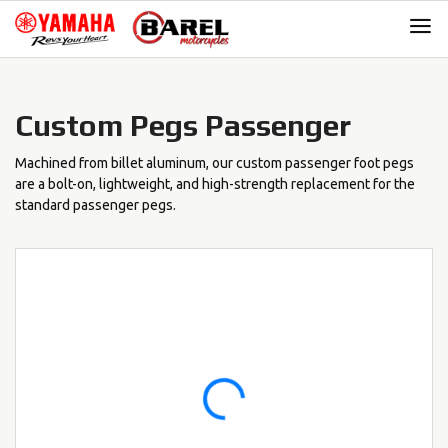
Skip
Skip
to
to
navigation
content
Custom Pegs Passenger
Machined from billet aluminum, our custom passenger foot pegs
are a bolt-on, lightweight, and high-strength replacement for the
standard passenger pegs.