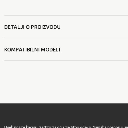
DETALJI O PROIZVODU
KOMPATIBILNI MODELI
Uvek nosite kacigu, zaštitu za oči i zaštitnu odeću. Yamaha preporučuj