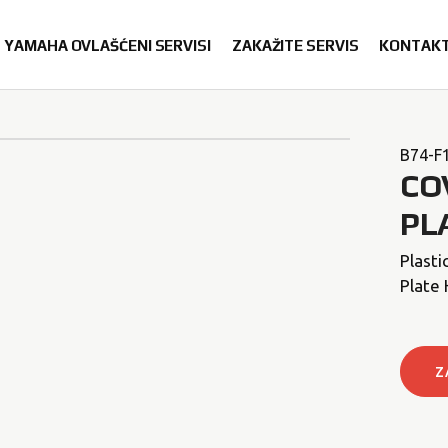
YAMAHA OVLAŠĆENI SERVISI
ZAKAŽITE SERVIS
KONTAK
B74-F
CO
PL
Plasti
Plate 
Z