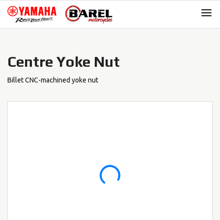
Skip
Skip
to
to
navigation
content
Centre Yoke Nut
Billet CNC-machined yoke nut