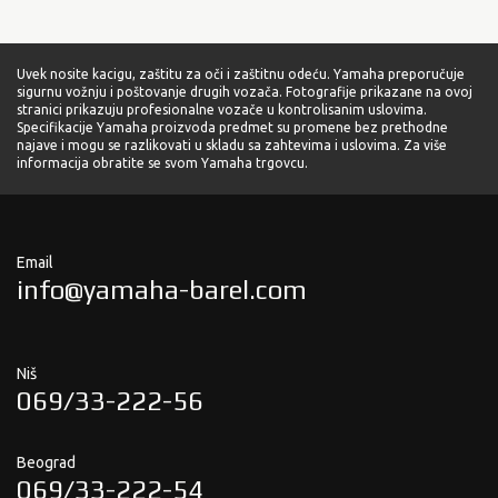
Uvek nosite kacigu, zaštitu za oči i zaštitnu odeću. Yamaha preporučuje
sigurnu vožnju i poštovanje drugih vozača. Fotografije prikazane na ovoj
stranici prikazuju profesionalne vozače u kontrolisanim uslovima.
Specifikacije Yamaha proizvoda predmet su promene bez prethodne
najave i mogu se razlikovati u skladu sa zahtevima i uslovima. Za više
informacija obratite se svom Yamaha trgovcu.
Email
info@yamaha-barel.com
Niš
069/33-222-56
Beograd
069/33-222-54