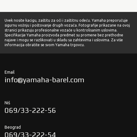
Uvek nosite kacigu, zaštitu za oči i zaštitnu odeću. Yamaha preporučuje
sigurnu vožnju i poštovanje drugih vozača. Fotografije prikazane na ovoj
stranici prikazuju profesionalne vozače u kontrolisanim uslovima.
Specifikacije Yamaha proizvoda predmet su promene bez prethodne
najave i mogu se razlikovati u skladu sa zahtevima i uslovima. Za više
informacija obratite se svom Yamaha trgovcu.
Email
info@yamaha-barel.com
Niš
069/33-222-56
Beograd
069/33-222-54