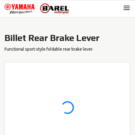
Skip
Skip
to
to
navigation
content
Billet Rear Brake Lever
Functional sport-style foldable rear brake lever.