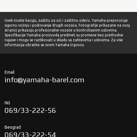
Uvek nosite kacigu, zaštitu za oči i zaštitnu odeću. Yamaha preporučuje
sigurnu vožnju i poštovanje drugih vozača. Fotografije prikazane na ovoj
stranici prikazuju profesionalne vozače u kontrolisanim uslovima.
Specifikacije Yamaha proizvoda predmet su promene bez prethodne
najave i mogu se razlikovati u skladu sa zahtevima i uslovima. Za više
informacija obratite se svom Yamaha trgovcu.
Email
info@yamaha-barel.com
Niš
069/33-222-56
Beograd
069/33-222-54