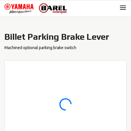
Skip
Skip
to
to
navigation
content
Billet Parking Brake Lever
Machined optional parking brake switch