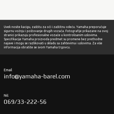
Uvek nosite kacigu, zaštitu za oči i zaštitnu odeću. Yamaha preporučuje
sigurnu vožnju i poštovanje drugih vozača. Fotografije prikazane na ovoj
stranici prikazuju profesionalne vozače u kontrolisanim uslovima.
Specifikacije Yamaha proizvoda predmet su promene bez prethodne
najave i mogu se razlikovati u skladu sa zahtevima i uslovima. Za više
informacija obratite se svom Yamaha trgovcu.
Email
info@yamaha-barel.com
Niš
069/33-222-56