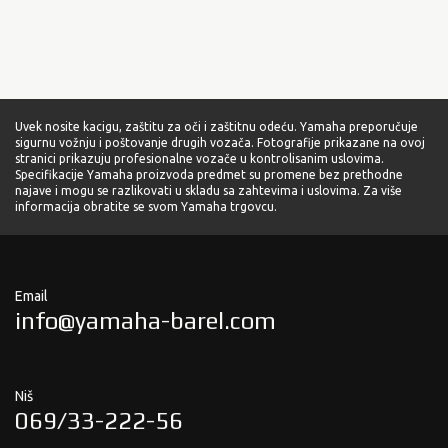
Uvek nosite kacigu, zaštitu za oči i zaštitnu odeću. Yamaha preporučuje
sigurnu vožnju i poštovanje drugih vozača. Fotografije prikazane na ovoj
stranici prikazuju profesionalne vozače u kontrolisanim uslovima.
Specifikacije Yamaha proizvoda predmet su promene bez prethodne
najave i mogu se razlikovati u skladu sa zahtevima i uslovima. Za više
informacija obratite se svom Yamaha trgovcu.
Email
info@yamaha-barel.com
Niš
069/33-222-56