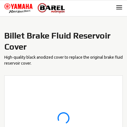
Skip
Skip
to
to
navigation
content
Billet Brake Fluid Reservoir
Cover
High-quality black anodized cover to replace the original brake fluid
reservoir cover.