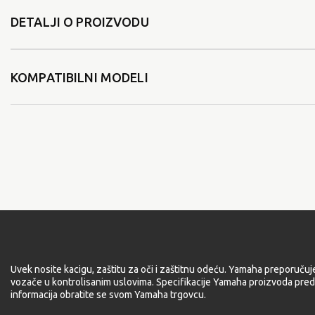
DETALJI O PROIZVODU
KOMPATIBILNI MODELI
Uvek nosite kacigu, zaštitu za oči i zaštitnu odeću. Yamaha preporučuj
vozače u kontrolisanim uslovima. Specifikacije Yamaha proizvoda pred
informacija obratite se svom Yamaha trgovcu.