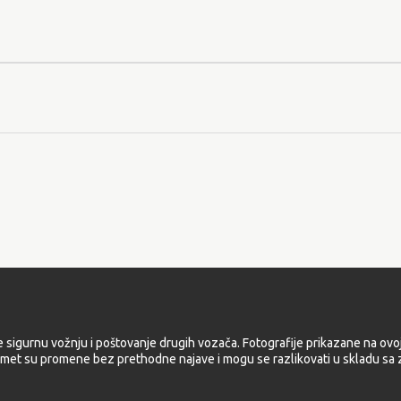
e sigurnu vožnju i poštovanje drugih vozača. Fotografije prikazane na ovoj
met su promene bez prethodne najave i mogu se razlikovati u skladu sa z