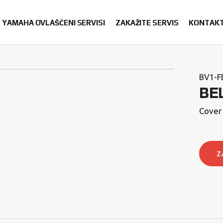
YAMAHA OVLAŠĆENI SERVISI
ZAKAŽITE SERVIS
KONTAK
BV1-F
BE
Cover 
Z