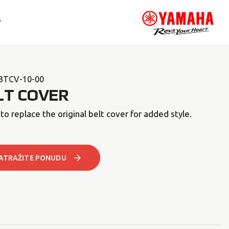
T
BTCV-10-00
LT COVER
to replace the original belt cover for added style.
ATRAŽITE PONUDU