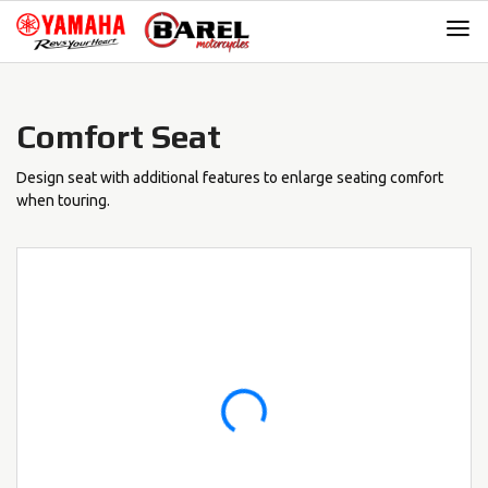
Skip
Skip
to
to
navigation
content
Comfort Seat
Design seat with additional features to enlarge seating comfort
when touring.