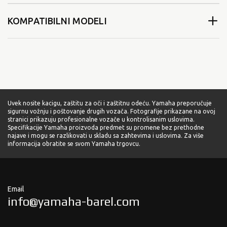
KOMPATIBILNI MODELI
Uvek nosite kacigu, zaštitu za oči i zaštitnu odeću. Yamaha preporučuje
sigurnu vožnju i poštovanje drugih vozača. Fotografije prikazane na ovoj
stranici prikazuju profesionalne vozače u kontrolisanim uslovima.
Specifikacije Yamaha proizvoda predmet su promene bez prethodne
najave i mogu se razlikovati u skladu sa zahtevima i uslovima. Za više
informacija obratite se svom Yamaha trgovcu.
Email
info@yamaha-barel.com